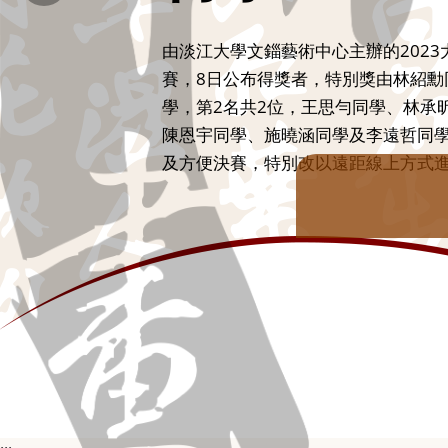
山東昭子4日下午總統蔡英文在總統府
東昭子第三度訪台，訪團成員包括舟山
眾議員、今井?理子參議員等，共4位
灣。昨下午2時山東昭子與國內知名書
會，這應該是歷來日本政界來台訪問
程，傳統書法的造詣深獲肯定的書法
會會長、淡江大學教授，並在數位書
日本書壇獲有極高名聲。