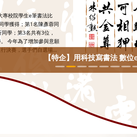
內接見訪問團，此行為山
康江參議員、島尻安 伊子
跨黨派女性國會議員來到台
法家張炳煌進行書法聚
，難得的一項文化藝術行
日本前參議院議長訪台 書法交流
家張炳煌，是中華民國書學
法的研發上有極高成就，在