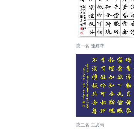
第一名 陳彥蓉
第二名 王思勻