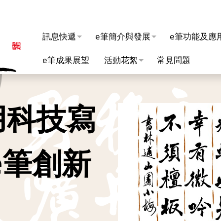
訊息快遞
e筆簡介與發展
e筆功能及應
e筆成果展望
活動花絮
常見問題
議院議長
法交流名
e筆