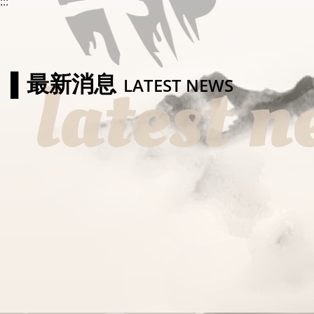
:::
latest n
▌最新消息
LATEST NEWS