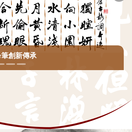
名家張炳煌秀e筆