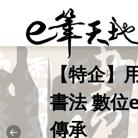
跳到主要內容
日本前參
訪台 書
家張炳煌秀
Previous