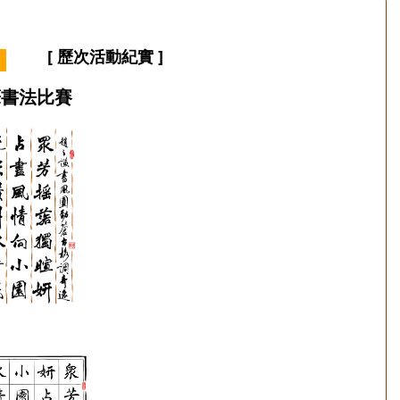
[ 歷次活動紀實 ]
筆書法比賽