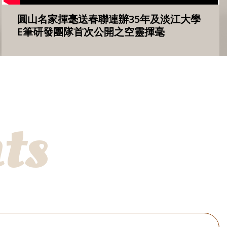
圓山名家揮毫送春聯連辦35年及淡江大學
E筆研發團隊首次公開之空靈揮毫
ts