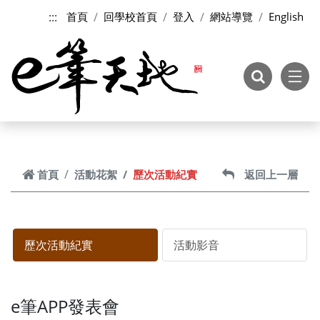
跳到主要內容
:::
首頁
回學校首頁
登入
網站導覽
English
首頁
活動花絮
歷次活動紀實
返回上一層
歷次活動紀實
活動影音
e筆APP發表會