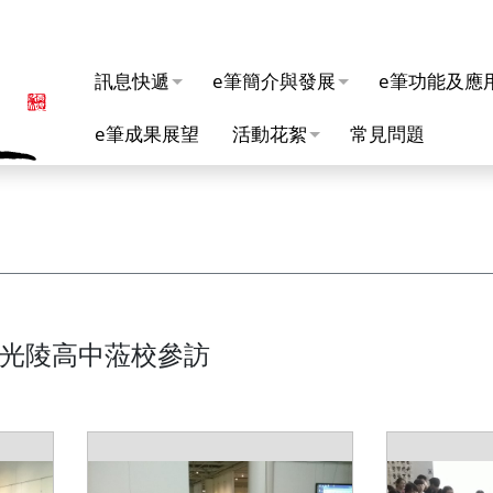
訊息快遞
e筆簡介與發展
e筆功能及應
e筆成果展望
活動花絮
常見問題
大宮光陵高中蒞校參訪